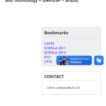
and Technology
–
UNIFESP – Brazil)
Bookmarks
CAPES
ECRISLA 2011
ECRISLA 2013
IUCr
UFSC
CONTACT
carlos.campos@ufsc.br