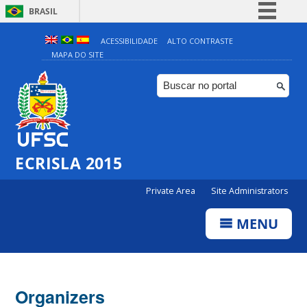
BRASIL
Simplifique!
ACESSIBILIDADE
ALTO CONTRASTE
MAPA DO SITE
Comunica BR
Participe
Acesso à informação
Legislação
Canais
ECRISLA 2015
Private Area
Site Administrators
MENU
Organizers