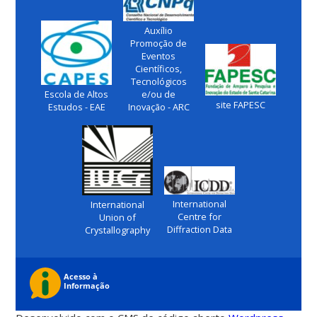
Auxílio
Promoção de
Eventos
Científicos,
Tecnológicos
Escola de Altos
e/ou de
site FAPESC
Estudos - EAE
Inovação - ARC
International
International
Centre for
Union of
Diffraction Data
Crystallography