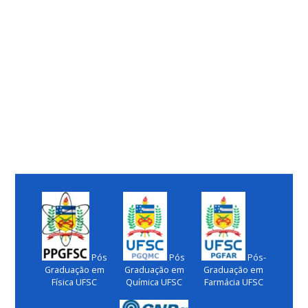
Pós
Pós
Pós-
Graduação em
Graduação em
Graduação em
Física UFSC
Química UFSC
Farmácia UFSC